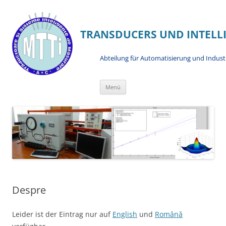
TRANSDUCERS UND INTELL
Abteilung für Automatisierung und Industr
Zum
Menü
Inhalt
springen
Despre
Leider ist der Eintrag nur auf
English
und
Română