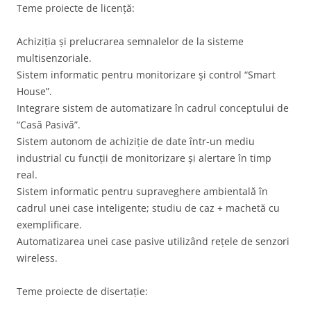
Teme proiecte de licență:
Achiziția și prelucrarea semnalelor de la sisteme
multisenzoriale.
Sistem informatic pentru monitorizare şi control “Smart
House”.
Integrare sistem de automatizare în cadrul conceptului de
“Casă Pasivă”.
Sistem autonom de achiziție de date într-un mediu
industrial cu funcții de monitorizare și alertare în timp
real.
Sistem informatic pentru supraveghere ambientală în
cadrul unei case inteligente; studiu de caz + machetă cu
exemplificare.
Automatizarea unei case pasive utilizând rețele de senzori
wireless.
Teme proiecte de disertație: