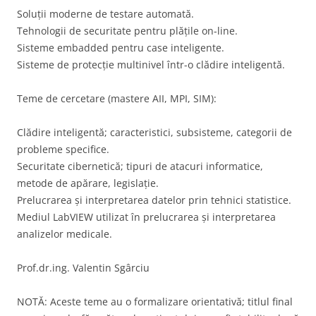
Soluții moderne de testare automată.
Tehnologii de securitate pentru plățile on-line.
Sisteme embadded pentru case inteligente.
Sisteme de protecție multinivel într-o clădire inteligentă.
Teme de cercetare (mastere AII, MPI, SIM):
Clădire inteligentă; caracteristici, subsisteme, categorii de
probleme specifice.
Securitate cibernetică; tipuri de atacuri informatice,
metode de apărare, legislație.
Prelucrarea și interpretarea datelor prin tehnici statistice.
Mediul LabVIEW utilizat în prelucrarea și interpretarea
analizelor medicale.
Prof.dr.ing. Valentin Sgârciu
NOTĂ: Aceste teme au o formalizare orientativă; titlul final