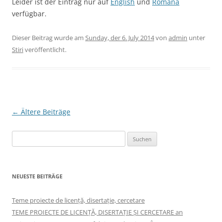
Leider ist der Eintrag nur auf
English
und
Română
verfügbar.
Dieser Beitrag wurde am
Sunday, der 6. July 2014
von
admin
unter
Stiri
veröffentlicht.
Beitragsnavigation
←
Ältere Beiträge
Suchen
nach:
NEUESTE BEITRÄGE
Teme proiecte de licență, disertație, cercetare
TEME PROIECTE DE LICENȚĂ, DISERTAȚIE ȘI CERCETARE an