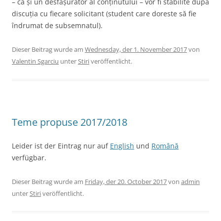
– ca și un desfășurător al conținutului – vor fi stabilite după
discuția cu fiecare solicitant (student care doreste să fie
îndrumat de subsemnatul).
Dieser Beitrag wurde am
Wednesday, der 1. November 2017
von
Valentin Sgarciu
unter
Stiri
veröffentlicht.
Teme propuse 2017/2018
Leider ist der Eintrag nur auf
English
und
Română
verfügbar.
Dieser Beitrag wurde am
Friday, der 20. October 2017
von
admin
unter
Stiri
veröffentlicht.